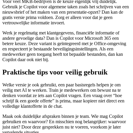
Voor veel MKB-bedrijven is de keuze eigenlijk vrij duidelijk.
Gebruik je Copilot voor algemene taken zoals het schrijven van een
nieuwsbrief of het maken van een presentatie-opzet? Dan kan de
gratis versie prima voldoen. Zorg er alleen voor dat je geen
vertrouwelijke informatie invoert.
Werk je regelmatig met klantgegevens, financiële informatie of
andere gevoelige data? Dan is Copilot voor Microsoft 365 een
betere keuze. Deze variant is geïntegreerd met je Office-omgeving
en respecteert je bestaande beveiligingsinstellingen. Als een
medewerker geen toegang heeft tot bepaalde bestanden, dan kan
Copilot daar ook niet bij.
Praktische tips voor veilig gebruik
Welke versie je ook gebruikt, een paar basisregels helpen je om
veilig met AI te werken. Train je medewerkers om bewust na te
denken voordat ze iets aan Copilot vragen. Een vraag over “hoe
schrijf ik een goede offerte” is prima, maar kopieer niet direct een
volledige klantofferte in de chat.
Maak ook duidelijke afspraken binnen je team. Wie mag Copilot
gebruiken en waarvoor? En misschien nog belangrijker: waarvoor
juist niet? Door deze gesprekken nu te voeren, voorkom je later
vervelende situaties.